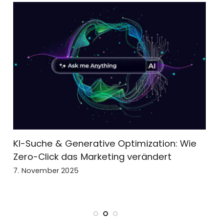
Suche & Generative Optimization: Wie
Was sin
o-Click das Marketing verändert
Marketi
Anwendu
ovember 2025
17. Juli 20