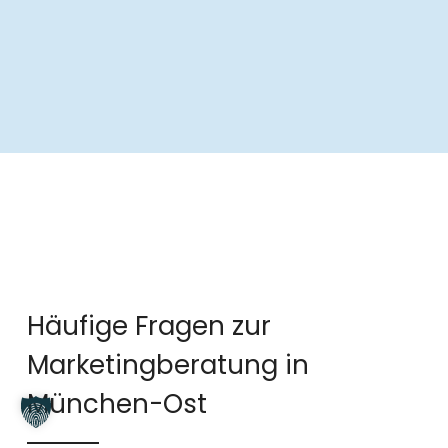
e
r
n
a
t
i
v
e
:
Häufige Fragen zur
Marketingberatung in
München-Ost