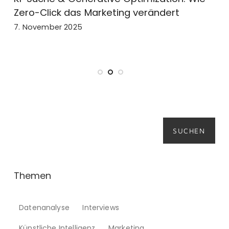
o-Click das Marketing verändert
Marketi
Anwendu
ovember 2025
17. Juli 20
Suchen
SUCHEN
Themen
Datenanalyse
Interviews
Künstliche Intelligenz
Marketing