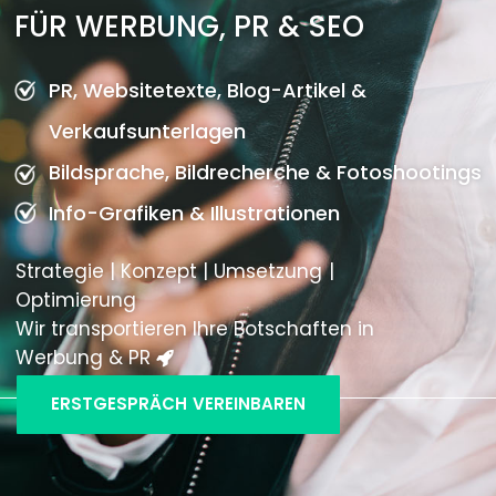
FÜR WERBUNG, PR & SEO
PR, Websitetexte, Blog-Artikel &
Verkaufsunterlagen
Bildsprache, Bildrecherche & Fotoshootings
Info-Grafiken & Illustrationen
Strategie | Konzept | Umsetzung |
Optimierung
Wir transportieren Ihre Botschaften in
Werbung & PR
ERSTGESPRÄCH VEREINBAREN