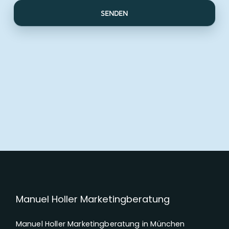
A
l
t
e
r
n
a
t
i
v
Manuel Holler Marketingberatung
e
:
Manuel Holler Marketingberatung in München